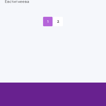
Евстигнеева
1
2
Правообладателям
Авторам
Обратная связь
Внимание!
Скачать книги бесплатно
из нашей библиотеки,