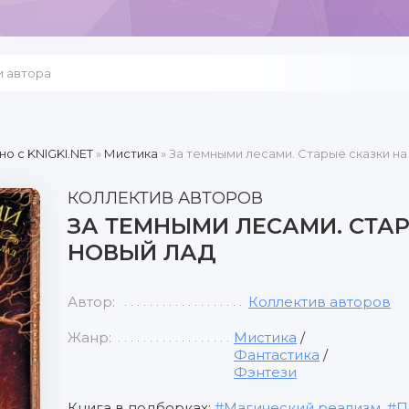
но c KNIGKI.NET
»
Мистика
» За темными лесами. Старые сказки на
КОЛЛЕКТИВ АВТОРОВ
ЗА ТЕМНЫМИ ЛЕСАМИ. СТАР
НОВЫЙ ЛАД
Автор:
Коллектив авторов
Жанр:
Мистика
/
Фантастика
/
Фэнтези
Книга в подборках:
Магический реализм
,
П