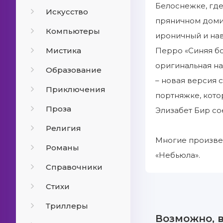
Белоснежке, где
Искусство
пряничном домик
Компьютеры
ироничный и нав
Мистика
Перро «Синяя бо
оригинальная на
Образование
– новая версия 
Приключения
портняжке, кото
Проза
Элизабет Бир с
Религия
Многие произве
Романы
«Небьюла».
Справочники
Стихи
Триллеры
Возможно, 