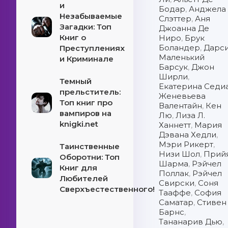
и
Бодар
,
Анджела
Незабываемые
Слэттер
,
Аня
Загадки: Топ
Джоанна Де
Книг о
Ниро
,
Брук
Боландер
,
Дарс
Преступлениях
Маленький
и Криминале
Барсук
,
Джон
Ширли
,
Темный
Екатерина Седи
прельститель:
Женевьева
Топ книг про
Валентайн
,
Кен
вампиров на
Лю
,
Лиза Л.
knigki.net
Ханнетт
,
Мария
Дэвана Хедли
,
Мэри Рикерт
,
Таинственные
Низи Шол
,
Прий
Оборотни: Топ
Шарма
,
Рэйчел
Книг для
Поллак
,
Рэйчел
Любителей
Свирски
,
Соня
Сверхъестественного!
Тааффе
,
София
Саматар
,
Стивен
Барнс
,
Тананарив Дью
,