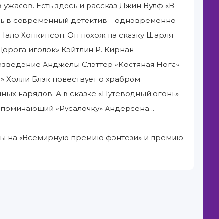
ужасов. Есть здесь и рассказ Джин Вулф «В
ль в современный детектив – одновременно
 Нало Хопкинсон. Он похож на сказку Шарля
орога иголок» Кэйтлин Р. Кирнан –
изведение Анджелы Слэттер «Костяная Нога»
д» Холли Блэк повествует о храбром
ных нарядов. А в сказке «Путеводный огонь»
напоминающий «Русалочку» Андерсена…
ны на «Всемирную премию фэнтези» и премию