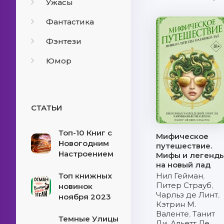
Ужасы
Фантастика
Фэнтези
Юмор
СТАТЬИ
Топ-10 Книг с
Мифическое
Новогодним
путешествие.
Настроением
Мифы и легенд
на новый лад
Топ книжных
Нил Гейман
,
Питер Страуб
,
новинок
Чарльз де Линт
,
ноября 2023
Кэтрин М.
Валенте
,
Танит
Темные Улицы
Ли
,
Альетт Де