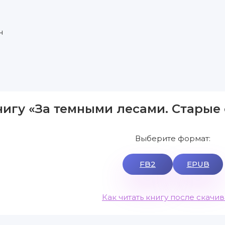
н
нигу «За темными лесами. Старые
Выберите формат:
FB2
EPUB
Как читать книгу после скачи