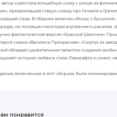
 автор скрестила волшебную сказу с клише из фильмов 
е», превративший старую сказку про Гензеля и Грете
одящий страх. В сборник включен «Фокус с бутылкой»
рода», но посвящен монстрам внутреннего расизма. «Д
учно-фантастическая версия «Красной Шапочки». Про
старой сказки «Василиса Прекрасная». «Сюртук из звез
рый обладает удивительным талантом создания необыч
оединяет историю любви в стиле Лавкрафта и сюжет, 
дения, включенные в этот сборник, были номинирова
вам понравится