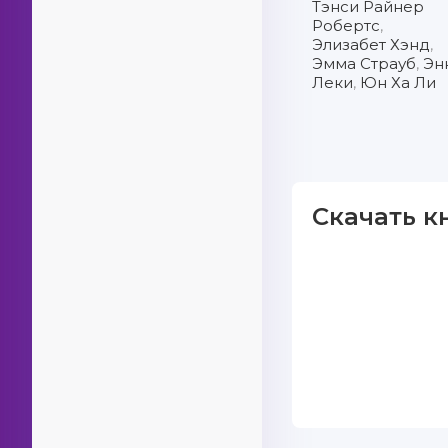
Тэнси Райнер
Робертс
,
Элизабет Хэнд
,
Эмма Страуб
,
Эн
Леки
,
Юн Ха Ли
Скачать к