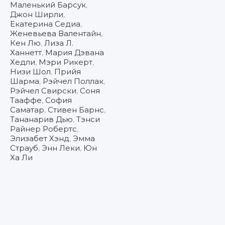
Маленький Барсук
,
Джон Ширли
,
Екатерина Седиа
,
Женевьева Валентайн
,
Кен Лю
,
Лиза Л.
Ханнетт
,
Мария Дэвана
Хедли
,
Мэри Рикерт
,
Низи Шол
,
Прийя
Шарма
,
Рэйчел Поллак
,
Рэйчел Свирски
,
Соня
Тааффе
,
София
Саматар
,
Стивен Барнс
,
Тананарив Дью
,
Тэнси
Райнер Робертс
,
Элизабет Хэнд
,
Эмма
Страуб
,
Энн Леки
,
Юн
Ха Ли