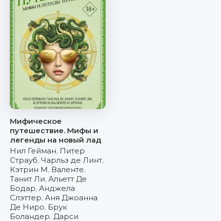
Мифическое
путешествие. Мифы и
легенды на новый лад
Нил Гейман
,
Питер
Страуб
,
Чарльз де Линт
,
Кэтрин М. Валенте
,
Танит Ли
,
Альетт Де
Бодар
,
Анджела
Слэттер
,
Аня Джоанна
Де Ниро
,
Брук
Боландер
,
Дарси