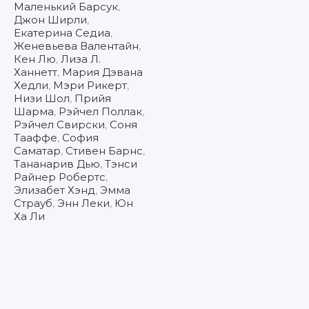
Маленький Барсук
,
Джон Ширли
,
Екатерина Седиа
,
Женевьева Валентайн
,
Кен Лю
,
Лиза Л.
Ханнетт
,
Мария Дэвана
Хедли
,
Мэри Рикерт
,
Низи Шол
,
Прийя
Шарма
,
Рэйчел Поллак
,
Рэйчел Свирски
,
Соня
Тааффе
,
София
Саматар
,
Стивен Барнс
,
Тананарив Дью
,
Тэнси
Райнер Робертс
,
Элизабет Хэнд
,
Эмма
Страуб
,
Энн Леки
,
Юн
Ха Ли