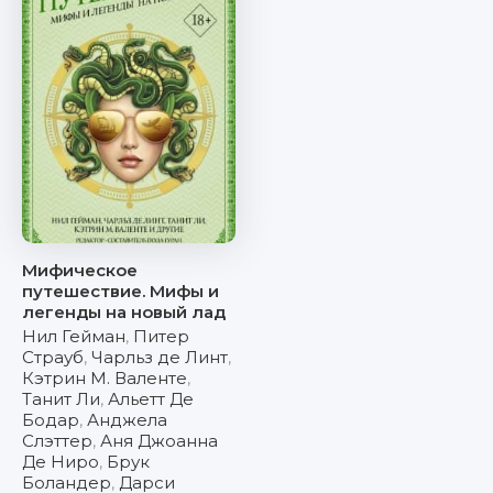
Мифическое
путешествие. Мифы и
легенды на новый лад
Нил Гейман
,
Питер
Страуб
,
Чарльз де Линт
,
Кэтрин М. Валенте
,
Танит Ли
,
Альетт Де
Бодар
,
Анджела
Слэттер
,
Аня Джоанна
Де Ниро
,
Брук
Боландер
,
Дарси