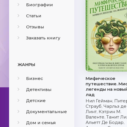
Биографии
Статьи
Отзывы
Заказать книгу
ЖАНРЫ
Бизнес
Мифическое
путешествие. Ми
легенды на новы
Детективы
лад
Детские
Нил Гейман
,
Пите
Страуб
,
Чарльз де
Документальные
Линт
,
Кэтрин М.
Валенте
,
Танит Ли
Альетт Де Бодар
,
Дом и семья