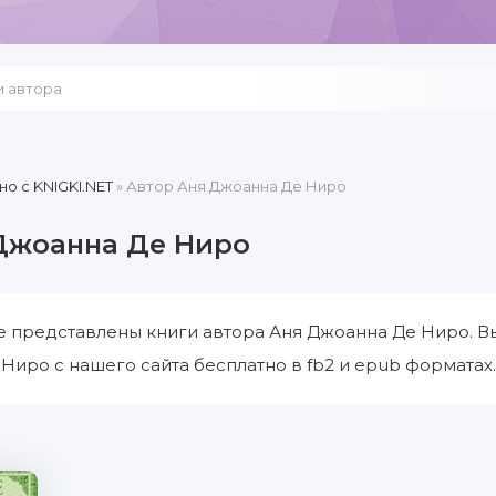
но c KNIGKI.NET
» Автор Аня Джоанна Де Ниро
Джоанна Де Ниро
е представлены книги автора Аня Джоанна Де Ниро. В
Ниро с нашего сайта бесплатно в fb2 и epub форматах.