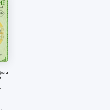
фы и
й
р
,