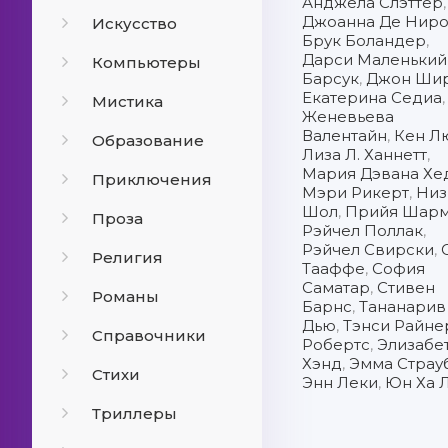
Анджела Слэттер
Джоанна Де Нир
Искусство
Брук Боландер
,
Дарси Маленький
Компьютеры
Барсук
,
Джон Ши
Екатерина Седиа
,
Мистика
Женевьева
Валентайн
,
Кен Л
Образование
Лиза Л. Ханнетт
,
Мария Дэвана Хе
Приключения
Мэри Рикерт
,
Низ
Шол
,
Прийя Шар
Проза
Рэйчел Поллак
,
Рэйчел Свирски
,
Религия
Тааффе
,
София
Саматар
,
Стивен
Романы
Барнс
,
Тананарив
Дью
,
Тэнси Райне
Справочники
Робертс
,
Элизабе
Хэнд
,
Эмма Страу
Стихи
Энн Леки
,
Юн Ха 
Триллеры