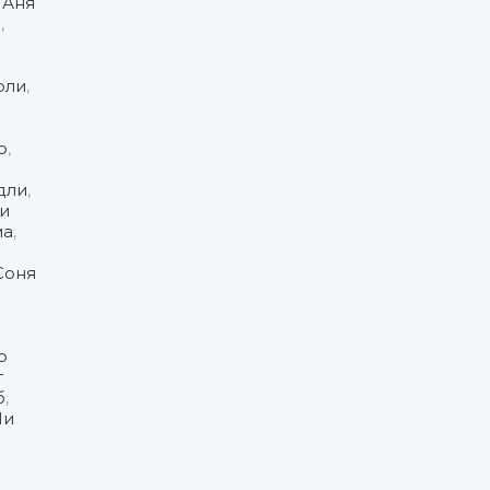
,
Аня
о
,
рли
,
ю
,
дли
,
и
ма
,
Соня
р
т
б
,
Ли