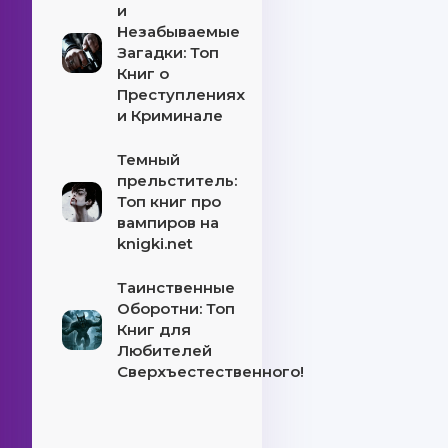
и
Незабываемые
Загадки: Топ
Книг о
Преступлениях
и Криминале
Темный
прельститель:
Топ книг про
вампиров на
knigki.net
Таинственные
Оборотни: Топ
Книг для
Любителей
Сверхъестественного!