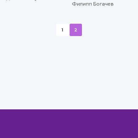
Филипп Богачев
1
2
Правообладателям
Авторам
Обратная связь