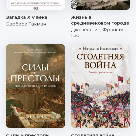
Загадка XIV века
Жизнь в
средневековом городе
Барбара Такман
Джозеф Гис
,
Фрэнсис
Гис
Силы и престолы.
Столетняя война.