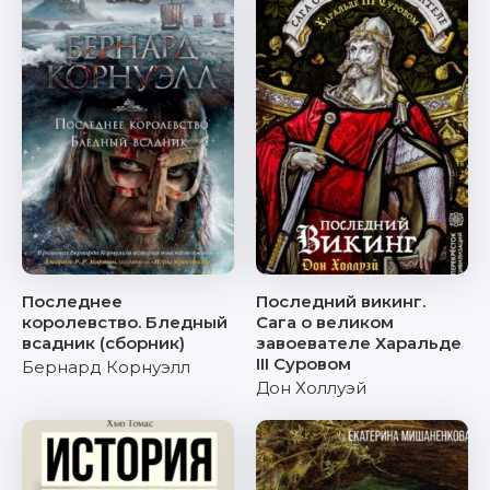
Последнее
Последний викинг.
королевство. Бледный
Сага о великом
всадник (сборник)
завоевателе Харальде
III Суровом
Бернард Корнуэлл
Дон Холлуэй