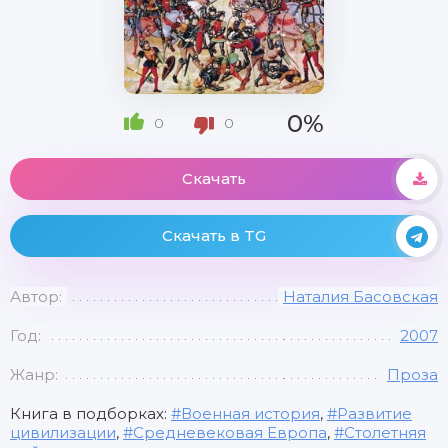
0%
0
0
Скачать
Скачать в TG
Автор:
Наталия Басовская
Год:
2007
Жанр:
Проза
Книга в подборках:
Военная история
,
Развитие
цивилизации
,
Средневековая Европа
,
Столетняя