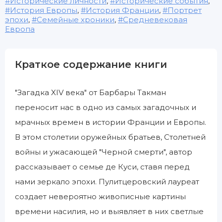
Исторические личности
,
Исторические события
,
История Европы
,
История Франции
,
Портрет
эпохи
,
Семейные хроники
,
Средневековая
Европа
Краткое содержание книги
"Загадка XIV века" от Барбары Такман
переносит нас в одно из самых загадочных и
мрачных времен в истории Франции и Европы.
В этом столетии оружейных братьев, Столетней
войны и ужасающей "Черной смерти", автор
рассказывает о семье де Куси, ставя перед
нами зеркало эпохи. Пулитцеровский лауреат
создает невероятно живописные картины
времени насилия, но и выявляет в них светлые