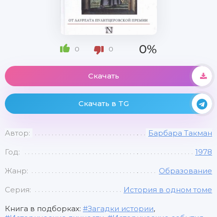
0%
0
0
Скачать
Скачать в TG
Автор:
Барбара Такман
Год:
1978
Жанр:
Образование
Серия:
История в одном томе
Книга в подборках:
Загадки истории
,