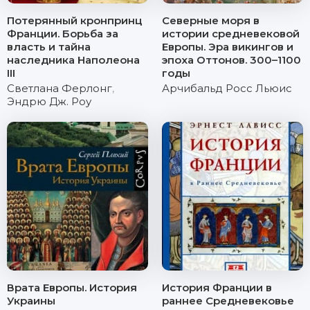
Потерянный кронпринц
Северные моря в
Франции. Борьба за
истории средневековой
власть и тайна
Европы. Эра викингов и
наследника Наполеона
эпоха Оттонов. 300–1100
III
годы
Светлана Ферлонг
,
Арчибальд Росс Льюис
Эндрю Дж. Роу
Врата Европы. История
История Франции в
Украины
раннее Средневековье