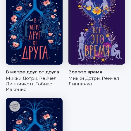
В метре друг от друга
Все это время
Микки Дотри
,
Рейчел
Микки Дотри
,
Рейчел
Липпинкотт
,
Тобиас
Липпинкотт
Иаконис