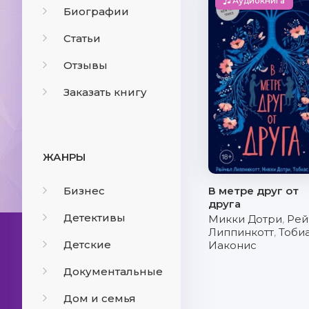
Аудиокнига
Биографии
Статьи
Отзывы
Заказать книгу
ЖАНРЫ
Бизнес
В метре друг от
друга
Детективы
Микки Дотри
,
Рей
Липпинкотт
,
Тоби
Детские
Иаконис
Документальные
Дом и семья