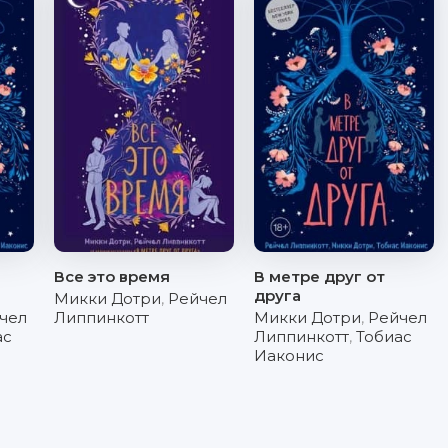
Все это время
В метре друг от
друга
Микки Дотри
,
Рейчел
чел
Липпинкотт
Микки Дотри
,
Рейчел
ас
Липпинкотт
,
Тобиас
Иаконис