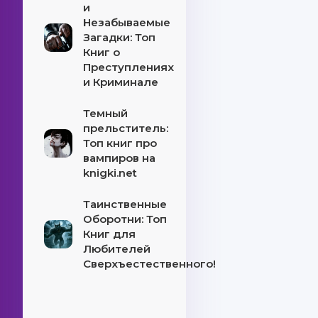
и
Незабываемые
Загадки: Топ
Книг о
Преступлениях
и Криминале
Темный
прельститель:
Топ книг про
вампиров на
knigki.net
Таинственные
Оборотни: Топ
Книг для
Любителей
Сверхъестественного!