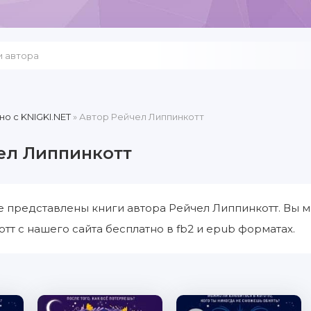
но c KNIGKI.NET
» Автор Рейчел Липпинкотт
ел Липпинкотт
е представлены книги автора Рейчел Липпинкотт. Вы м
тт с нашего сайта бесплатно в fb2 и epub форматах.