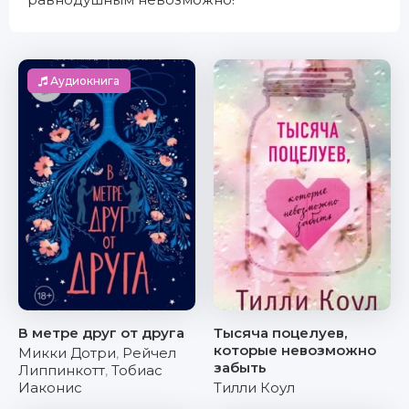
Аудиокнига
В метре друг от друга
Тысяча поцелуев,
которые невозможно
Микки Дотри
,
Рейчел
забыть
Липпинкотт
,
Тобиас
Иаконис
Тилли Коул