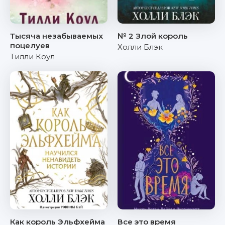
Тысяча незабываемых
№ 2 Злой король
поцелуев
Холли Блэк
Тилли Коул
Как король Эльфхейма
Все это время