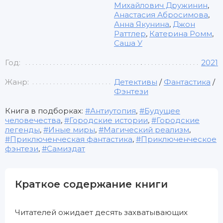
Михайлович Дружинин
,
Анастасия Абросимова
,
Анна Якунина
,
Джон
Раттлер
,
Катерина Ромм
,
Саша У
Год:
2021
Жанр:
Детективы
/
Фантастика
/
Фэнтези
Книга в подборках:
Антиутопия
,
Будущее
человечества
,
Городские истории
,
Городские
легенды
,
Иные миры
,
Магический реализм
,
Приключенческая фантастика
,
Приключенческое
фэнтези
,
Самиздат
Краткое содержание книги
Читателей ожидает десять захватывающих