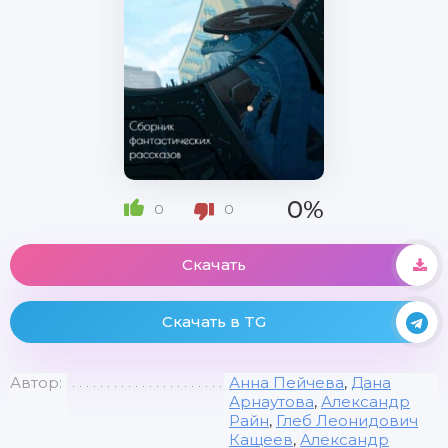
0%
0
0
Скачать
Скачать в TG
Автор:
Анна Пейчева
,
Дана
Арнаутова
,
Александр
Райн
,
Глеб Леонидович
Кащеев
,
Александр