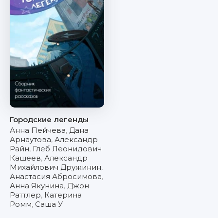
Городские легенды
Анна Пейчева
,
Дана
Арнаутова
,
Александр
Райн
,
Глеб Леонидович
Кащеев
,
Александр
Михайлович Дружинин
,
Анастасия Абросимова
,
Анна Якунина
,
Джон
Раттлер
,
Катерина
Ромм
,
Саша У