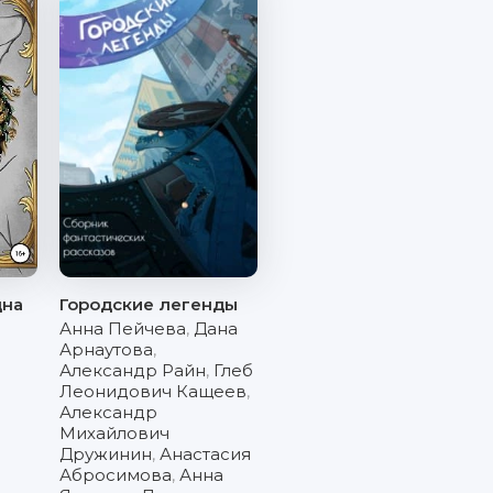
дна
Городские легенды
Анна Пейчева
,
Дана
Арнаутова
,
Александр Райн
,
Глеб
Леонидович Кащеев
,
Александр
Михайлович
Дружинин
,
Анастасия
Абросимова
,
Анна