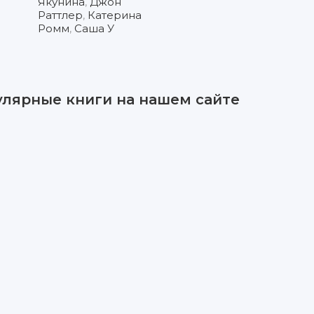
Якунина
,
Джон
Раттлер
,
Катерина
Ромм
,
Саша У
улярные книги на нашем сайте