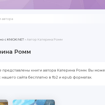
но c KNIGKI.NET
» Автор Катерина Ромм
рина Ромм
е представлены книги автора Катерина Ромм. Вы може
 нашего сайта бесплатно в fb2 и epub форматах.