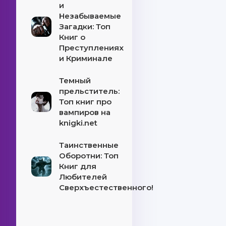
и
Незабываемые
Загадки: Топ
Книг о
Преступлениях
и Криминале
Темный
прельститель:
Топ книг про
вампиров на
knigki.net
Таинственные
Оборотни: Топ
Книг для
Любителей
Сверхъестественного!