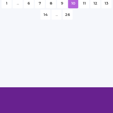
1
...
6
7
8
9
10
11
12
13
14
...
26
Правообладателям
Авторам
Обратная связь
Внимание!
Скачать книги бесплатно
из нашей библиотеки,