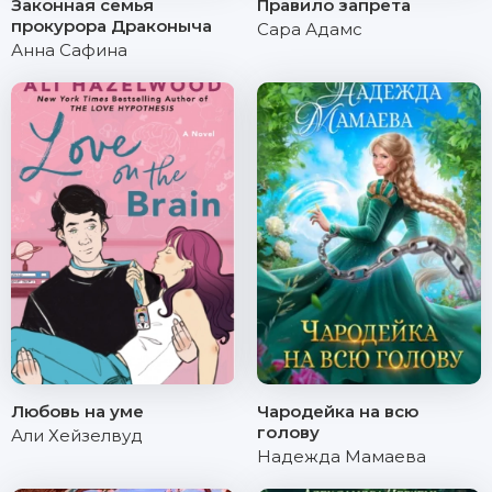
Законная семья
Правило запрета
прокурора Драконыча
Сара Адамс
Анна Сафина
Любовь на уме
Чародейка на всю
голову
Али Хейзелвуд
Надежда Мамаева